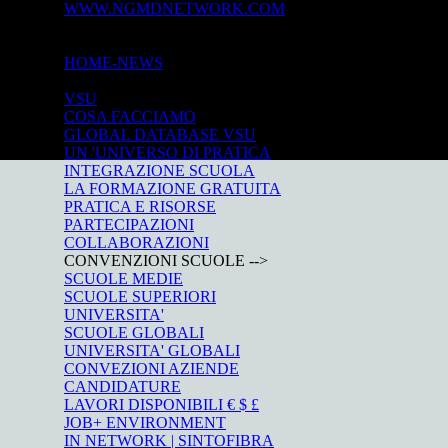
WWW.NGMDNETWORK.COM
©
×
HOME-NEWS
UNIVERSITY
VSU
COSA FACCIAMO
GLOBAL DATABASE VSU
UN 'UNIVERSO DI PRATICA
INTEGRAZIONE SCUOLA
LA FORMAZIONE GRATUITA
PRATICA E RISORSE
PARTECIPAZIONI
COLLABORAZIONI
CONVENZIONI SCUOLE -->
SCUOLE MEDIE
SCUOLE SUPERIORI
UNIVERSITA'
SCUOLE GLOBALI
UNIVERSITA' GLOBALI
CONVEZIONI AZIENDE
CANDIDATURE
LAVORI DISPONIBILI € $ £
JOB+ ENVIRONMENT
IN NETWORK | SINTOFIBRA