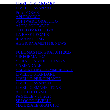
LIVELLO STANDARD
NGMD HARDWARE ELECTRONICS &
LIVELLO AVANZATO
SOFTWARE © NGMD+
PLATFORMS
API PROJECT
TUTTI I DIRITTI RISERVATI ©
SOFTWARE GRATUITO
Università privata integrata in NETWORK non
ALTRI SOFTWARE
riconosciuta online
TUTTO PARTITE IVA
LA BASE LEGALE
IL MARKETING
AGGIORNAMENTI & NEWS
FREE MASTER NEW *2025 -->
FULL MASTER GRATUITI 2025
* INFORMATICA
* GRAFICA VIDEO DESIGN
* AZIENDALE
* MARKETING COMMERCIALE
LIVELLO STANDARD
LIVELLO PRINCIPIANTE
LIVELLO AVANZATO
LIVELLO SMANETTONE
ACCREDITI VSU
PAGELLE VSU 2025
SBLOCCO LIVELLI
MATERIALE GRATUITO
ADOBE