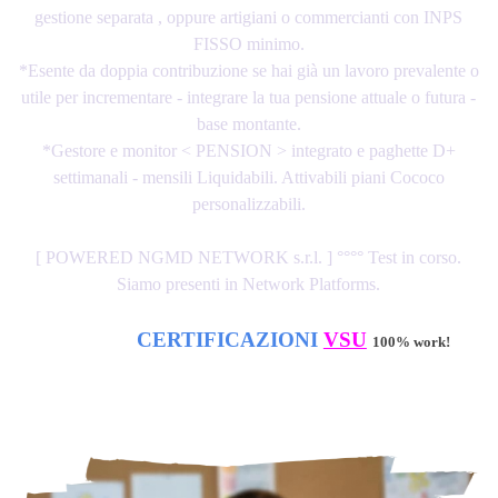
gestione separata , oppure artigiani o commercianti con INPS
FISSO minimo.
*Esente da doppia contribuzione se hai già un lavoro prevalente o
utile per incrementare - integrare la tua pensione attuale o futura -
base montante.
*Gestore e monitor < PENSION > integrato e paghette D+
settimanali - mensili Liquidabili. Attivabili piani Cococo
personalizzabili.
[ POWERED NGMD NETWORK s.r.l. ] °°°° Test in corso.
Siamo presenti in Network Platforms.
CERTIFICAZIONI
VSU
100% work!