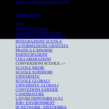
WWW.NGMDNETWORK.COM
©
×
HOME-NEWS
UNIVERSITY
VSU
COSA FACCIAMO
GLOBAL DATABASE VSU
UN 'UNIVERSO DI PRATICA
INTEGRAZIONE SCUOLA
LA FORMAZIONE GRATUITA
PRATICA E RISORSE
PARTECIPAZIONI
COLLABORAZIONI
CONVENZIONI SCUOLE -->
SCUOLE MEDIE
SCUOLE SUPERIORI
UNIVERSITA'
SCUOLE GLOBALI
UNIVERSITA' GLOBALI
CONVEZIONI AZIENDE
CANDIDATURE
LAVORI DISPONIBILI € $ £
JOB+ ENVIRONMENT
IN NETWORK | SINTOFIBRA