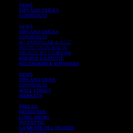
NEWS
TIPS AND TRICKS
CONTENUTI
VISUAL STUDIO
NGMD HARDWARE ELECTRONICS &
NEWS
SOFTWARE © NGMD+
TIPS AND TRICKS
CONTENUTI
TUTTI I DIRITTI RISERVATI ©
PC HARDWARE & TEST
Università privata integrata in NETWORK non
TUTTO TECNOLOGIE
riconosciuta online
MICROSOFT STORY SW
RISORSE GRATUITE
RECENSIONI & SOFTWARE
MARKET CRASH
NEWS
TIPS AND TICKS
CONTENUTI
WALL STREET
MARKETS
STRATEGY -->
SPREAD
HEDGE MIX
LONG SHORT
INVESTING
LA MENTE DEL TRADER