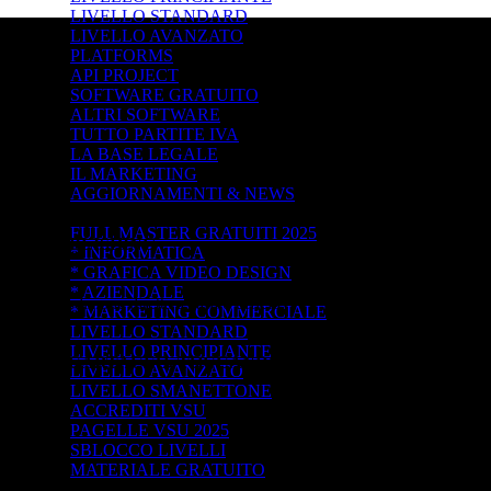
LIVELLO STANDARD
LIVELLO AVANZATO
PLATFORMS
API PROJECT
SOFTWARE GRATUITO
ALTRI SOFTWARE
TUTTO PARTITE IVA
LA BASE LEGALE
IL MARKETING
AGGIORNAMENTI & NEWS
FREE MASTER NEW *2025 -->
FULL MASTER GRATUITI 2025
ECT PUBLISHING
* INFORMATICA
* GRAFICA VIDEO DESIGN
* AZIENDALE
mazon, spedizione diretta a casa o ufficio.
* MARKETING COMMERCIALE
VE.
LIVELLO STANDARD
LIVELLO PRINCIPIANTE
MANUALE CARTACEO, TOCCANDO E SFOGLIANDO CON MA
LIVELLO AVANZATO
LIVELLO SMANETTONE
ACCREDITI VSU
PAGELLE VSU 2025
SBLOCCO LIVELLI
MATERIALE GRATUITO
ADOBE